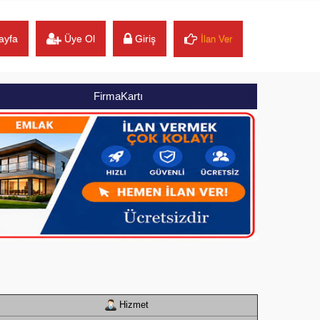
ayfa
Üye Ol
Giriş
İlan Ver
FirmaKartı
Hizmet