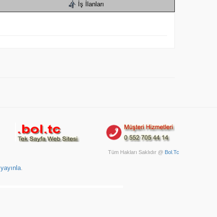
İş İlanları
Tüm Hakları Saklıdır @
Bol.Tc
 yayınla
.