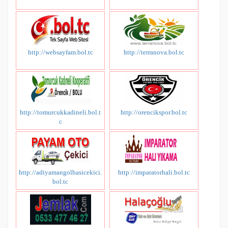
http://websayfam.bol.tc
http://terranova.bol.tc
http://tomurcukkadineli.bol.t
http://orencikspor.bol.tc
c
http://adiyamangolbasicekici.
http://imparatorhali.bol.tc
bol.tc